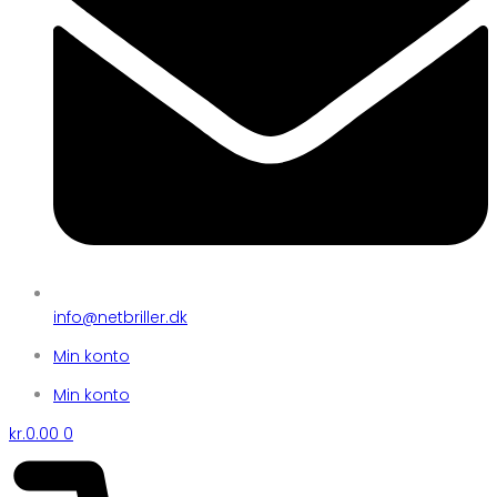
info@netbriller.dk
Min konto
Min konto
kr.
0.00
0