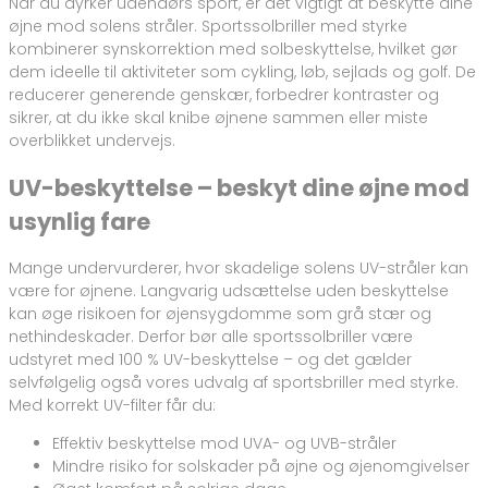
Når du dyrker udendørs sport, er det vigtigt at beskytte dine
øjne mod solens stråler. Sportssolbriller med styrke
kombinerer synskorrektion med solbeskyttelse, hvilket gør
dem ideelle til aktiviteter som cykling, løb, sejlads og golf. De
reducerer generende genskær, forbedrer kontraster og
sikrer, at du ikke skal knibe øjnene sammen eller miste
overblikket undervejs.
UV-beskyttelse – beskyt dine øjne mod
usynlig fare
Mange undervurderer, hvor skadelige solens UV-stråler kan
være for øjnene. Langvarig udsættelse uden beskyttelse
kan øge risikoen for øjensygdomme som grå stær og
nethindeskader. Derfor bør alle sportssolbriller være
udstyret med 100 % UV-beskyttelse – og det gælder
selvfølgelig også vores udvalg af sportsbriller med styrke.
Med korrekt UV-filter får du:
Effektiv beskyttelse mod UVA- og UVB-stråler
Mindre risiko for solskader på øjne og øjenomgivelser