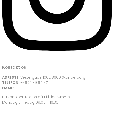
Kontakt os
ADRESSE:
Vestergade 100E, 8660 Skanderborg
TELEFON:
+45 21 89 54 47
EMAIL:
info@netbriller.dk
Du kan kontakte os på tlf i tidsrummet:
Mandag til fredag 09.00 – 16:30