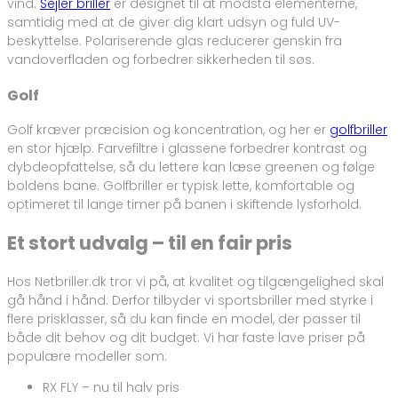
vind.
Sejler briller
er designet til at modstå elementerne,
samtidig med at de giver dig klart udsyn og fuld UV-
beskyttelse. Polariserende glas reducerer genskin fra
vandoverfladen og forbedrer sikkerheden til søs.
Golf
Golf kræver præcision og koncentration, og her er
golfbriller
en stor hjælp. Farvefiltre i glassene forbedrer kontrast og
dybdeopfattelse, så du lettere kan læse greenen og følge
boldens bane. Golfbriller er typisk lette, komfortable og
optimeret til lange timer på banen i skiftende lysforhold.
Et stort udvalg – til en fair pris
Hos Netbriller.dk tror vi på, at kvalitet og tilgængelighed skal
gå hånd i hånd. Derfor tilbyder vi sportsbriller med styrke i
flere prisklasser, så du kan finde en model, der passer til
både dit behov og dit budget. Vi har faste lave priser på
populære modeller som:
RX FLY – nu til halv pris