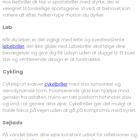
Hos Netbriller.dk har vi sportsbriller med styrke, der er
velegnet til forskellige sportsgrene. Vi ved, at behovet kan
variere alt efter, hvilken type motion du dyrker:
Løb
Når du løber, er det vigtigt med lette og svedresistente
løbebriller
, der ikke glider ned. Løbebriller skal følge dine
bevægelser og give dig frit udsyn uden at dugge til. Et buet
stel og ventilerende design er at foretrække.
Cykling
Cykelsport kræver
cykelbriller
med stor synsvinkel og
aerodynamisk form. Polariserende glas kan hjælpe mod
genskin fra asfalten, mens en tæt pasform forhindrer støv
og vind i at genere dine øjne. Cykelbriller gør det muligt at
holde fokus på vejen uden at gå på kompromis med synet.
Sejlads
På vandet bliver dine øjne konstant udsat for refleksioner og