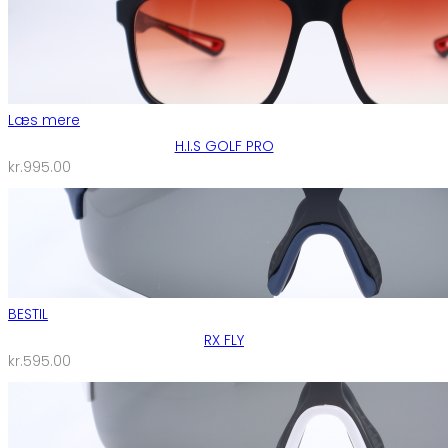
Læs mere
H.I.S GOLF PRO
kr.
995.00
BESTIL
RX FLY
kr.
595.00