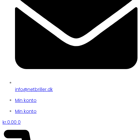
info@netbriller.dk
Min konto
Min konto
kr.
0.00
0