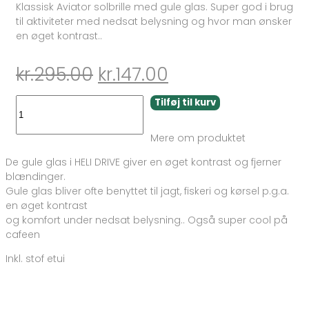
Klassisk Aviator solbrille med gule glas. Super god i brug
til aktiviteter med nedsat belysning og hvor man ønsker
en øget kontrast..
Den
Den
kr.
295.00
kr.
147.00
oprindelige
aktuelle
TA
Tilføj til kurv
HELI
pris
pris
DRIVE
Mere om produktet
yellow
var:
er:
antal
De gule glas i HELI DRIVE giver en øget kontrast og fjerner
kr.295.00.
kr.147.00.
blændinger.
Gule glas bliver ofte benyttet til jagt, fiskeri og kørsel p.g.a.
en øget kontrast
og komfort under nedsat belysning.. Også super cool på
cafeen
Inkl. stof etui