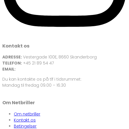
Kontakt os
ADRESSE:
Vestergade 100E, 8660 Skanderborg
TELEFON:
+45 21 89 54 47
EMAIL:
info@netbriller.dk
Du kan kontakte os på tlf i tidsrummet:
Mandag til fredag 09.00 – 16:30
Om Netbriller
Om netbriller
Kontakt os
Betingelser