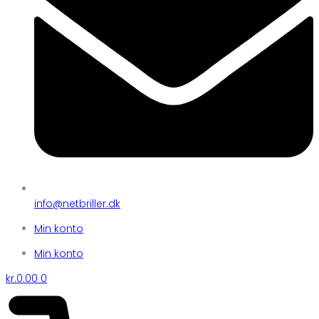
info@netbriller.dk
Min konto
Min konto
kr.
0.00
0