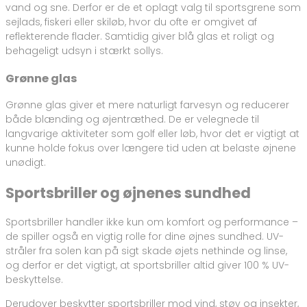
vand og sne. Derfor er de et oplagt valg til sportsgrene som
sejlads, fiskeri eller skiløb, hvor du ofte er omgivet af
reflekterende flader. Samtidig giver blå glas et roligt og
behageligt udsyn i stærkt sollys.
Grønne glas
Grønne glas giver et mere naturligt farvesyn og reducerer
både blænding og øjentræthed. De er velegnede til
langvarige aktiviteter som golf eller løb, hvor det er vigtigt at
kunne holde fokus over længere tid uden at belaste øjnene
unødigt.
Sportsbriller og øjnenes sundhed
Sportsbriller handler ikke kun om komfort og performance –
de spiller også en vigtig rolle for dine øjnes sundhed. UV-
stråler fra solen kan på sigt skade øjets nethinde og linse,
og derfor er det vigtigt, at sportsbriller altid giver 100 % UV-
beskyttelse.
Derudover beskytter sportsbriller mod vind, støv og insekter,