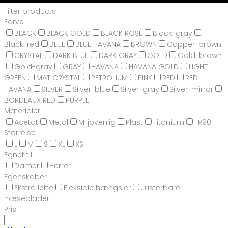
Filter products
Farve
BLACK
BLACK GOLD
BLACK ROSÉ
Black-gray
Black-red
BLUE
BLUE HAVANA
BROWN
Copper-brown
CRYSTAL
DARK BLUE
DARK GRAY
GOLD
Gold-brown
Gold-gray
GRAY
HAVANA
HAVANA GOLD
LIGHT
GREEN
MAT CRYSTAL
PETROLIUM
PINK
RED
RED
HAVANA
SILVER
Silver-blue
Silver-gray
Silver-mirror
BORDEAUX RED
PURPLE
Materialer
Acetat
Metal
Miljøvenlig
Plast
Titanium
TR90
Størrelse
L
M
S
XL
XS
Egnet til
Damer
Herrer
Egenskaber
Ekstra lette
Fleksible hængsler
Justerbare
næseplader
Pris