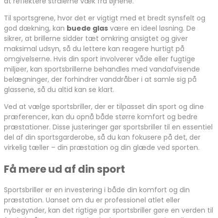
at reflektere strålerne væk fra øjnene.
Til sportsgrene, hvor det er vigtigt med et bredt synsfelt og
god dækning, kan
buede glas
være en ideel løsning. De
sikrer, at brillerne sidder tæt omkring ansigtet og giver
maksimal udsyn, så du lettere kan reagere hurtigt på
omgivelserne. Hvis din sport involverer våde eller fugtige
miljøer, kan sportsbrillerne behandles med vandafvisende
belægninger, der forhindrer vanddråber i at samle sig på
glassene, så du altid kan se klart.
Ved at vælge sportsbriller, der er tilpasset din sport og dine
præferencer, kan du opnå både større komfort og bedre
præstationer. Disse justeringer gør sportsbriller til en essentiel
del af din sportsgarderobe, så du kan fokusere på det, der
virkelig tæller – din præstation og din glæde ved sporten.
Få mere ud af din sport
Sportsbriller er en investering i både din komfort og din
præstation. Uanset om du er professionel atlet eller
nybegynder, kan det rigtige par sportsbriller gøre en verden til