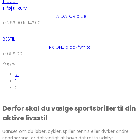
Tilbud!
Tilføj til kurv
TA GATOR blue
Den
Den
kr.
295.00
kr.
147.00
oprindelige
aktuelle
pris
pris
BESTIL
var:
er:
RX ONE black/white
kr.295.00.
kr.147.00.
kr.
695.00
Page:
←
1
2
Derfor skal du vælge sportsbriller til din
aktive livsstil
Uanset om du løber, cykler, spiller tennis eller dyrker andre
sportsgrene, er det vigtigt at have det rette udstyr.