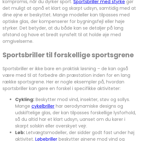
kompromis, når du dyrker sport.
Sportsbriller med styrke
gør
det muligt at opnå et klart og skarpt udsyn, samtidig med at
dine øjne er beskyttet. Mange modeller kan tilpasses med
optiske glas, der kompenserer for bygningsfejl eller høje
styrker. Det betyder, at du både kan se detaljer på lang
afstand og have et bredt synsfelt til at holde øje med
omgivelserne.
Sportsbriller til forskellige sportsgrene
Sportsbriller er ikke bare en praktisk løsning – de kan også
være med til at forbedre din præstation inden for en lang
række sportsgrene. Her er nogle eksempler på, hvordan
sportsbriller kan gøre en forskel i specifikke aktiviteter:
Cykling:
Beskytter mod vind, insekter, støv og sollys.
Mange
cykelbriller
har aerodynamiske designs og
udskiftelige glas, der kan tilpasses forskellige lysforhold,
så du altid har et klart udsyn, uanset om du kører i
skarpt solskin eller overskyet vejr.
Løb:
Letvægtsmodeller, der sidder godt fast under høj
aktivitet.
Løbebriller
beskytter øjnene mod vind og