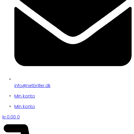
info@netbriller.dk
Min konto
Min konto
kr.
0.00
0