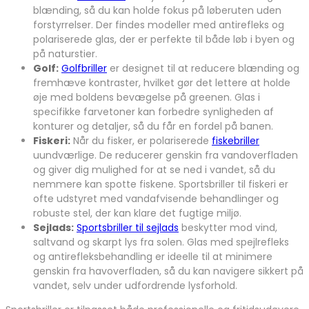
blænding, så du kan holde fokus på løberuten uden
forstyrrelser. Der findes modeller med antirefleks og
polariserede glas, der er perfekte til både løb i byen og
på naturstier.
Golf:
Golfbriller
er designet til at reducere blænding og
fremhæve kontraster, hvilket gør det lettere at holde
øje med boldens bevægelse på greenen. Glas i
specifikke farvetoner kan forbedre synligheden af
konturer og detaljer, så du får en fordel på banen.
Fiskeri:
Når du fisker, er polariserede
fiskebriller
uundværlige. De reducerer genskin fra vandoverfladen
og giver dig mulighed for at se ned i vandet, så du
nemmere kan spotte fiskene. Sportsbriller til fiskeri er
ofte udstyret med vandafvisende behandlinger og
robuste stel, der kan klare det fugtige miljø.
Sejlads:
Sportsbriller til sejlads
beskytter mod vind,
saltvand og skarpt lys fra solen. Glas med spejlrefleks
og antirefleksbehandling er ideelle til at minimere
genskin fra havoverfladen, så du kan navigere sikkert på
vandet, selv under udfordrende lysforhold.