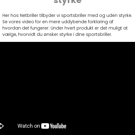
styrke
Her hos Netbriller tilbyder vi sportsbriller med og uden styrke.
Se vores video for en mere uddybende forklaring af
hvordan det fungerer. Under hvert produkt er det muligt at
vælge, hvorvidt du ønsker styrke i dine sportsbriller.