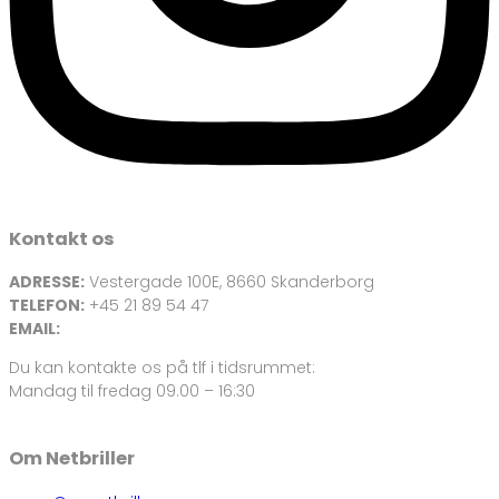
Kontakt os
ADRESSE:
Vestergade 100E, 8660 Skanderborg
TELEFON:
+45 21 89 54 47
EMAIL:
info@netbriller.dk
Du kan kontakte os på tlf i tidsrummet:
Mandag til fredag 09.00 – 16:30
Om Netbriller