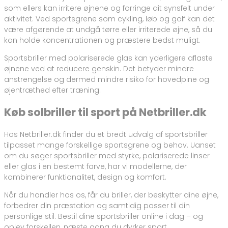
som ellers kan irritere øjnene og forringe dit synsfelt under
aktivitet. Ved sportsgrene som cykling, løb og golf kan det
være afgørende at undgå tørre eller irriterede øjne, så du
kan holde koncentrationen og præstere bedst muligt.
Sportsbriller med polariserede glas kan yderligere aflaste
øjnene ved at reducere genskin. Det betyder mindre
anstrengelse og dermed mindre risiko for hovedpine og
øjentræthed efter træning.
Køb solbriller til sport på Netbriller.dk
Hos Netbriller.dk finder du et bredt udvalg af sportsbriller
tilpasset mange forskellige sportsgrene og behov. Uanset
om du søger sportsbriller med styrke, polariserede linser
eller glas i en bestemt farve, har vi modellerne, der
kombinerer funktionalitet, design og komfort.
Når du handler hos os, får du briller, der beskytter dine øjne,
forbedrer din præstation og samtidig passer til din
personlige stil. Bestil dine sportsbriller online i dag – og
oplev forskellen, næste gang du dyrker sport.